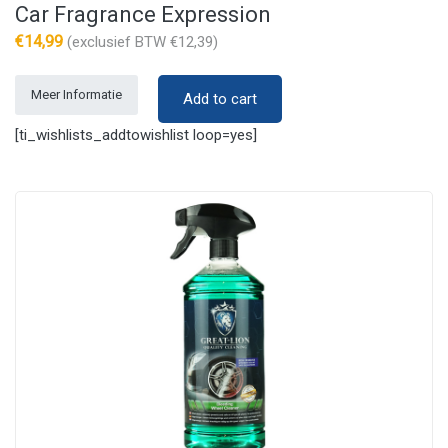
Car Fragrance Expression
€
14,99
(exclusief BTW
€
12,39
)
Meer Informatie
Add to cart
[ti_wishlists_addtowishlist loop=yes]