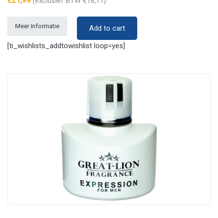
€
21,99
(exclusief BTW
€
18,17
)
Meer Informatie
Add to cart
[ti_wishlists_addtowishlist loop=yes]