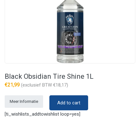
Black Obsidian Tire Shine 1L
€
21,99
(exclusief BTW
€
18,17
)
Meer Informatie
Add to cart
[ti_wishlists_addtowishlist loop=yes]