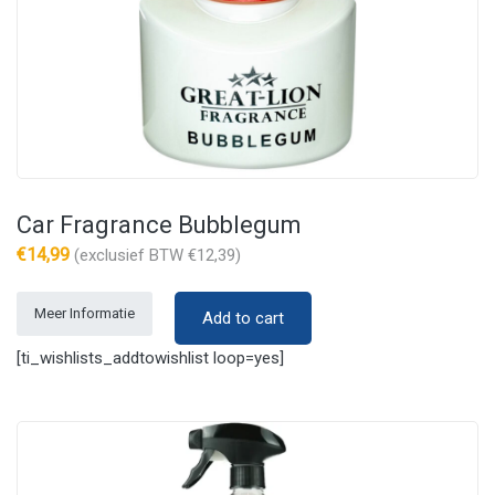
Car Fragrance Bubblegum
€
14,99
(exclusief BTW
€
12,39
)
Meer Informatie
Add to cart
[ti_wishlists_addtowishlist loop=yes]