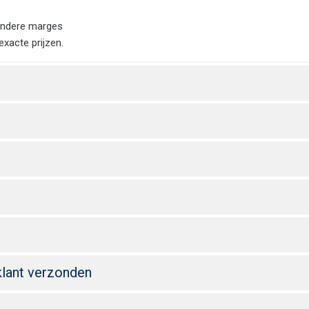
 andere marges
 exacte prijzen.
klant verzonden