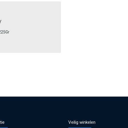
Y
225Gr
tie
Veilig winkelen