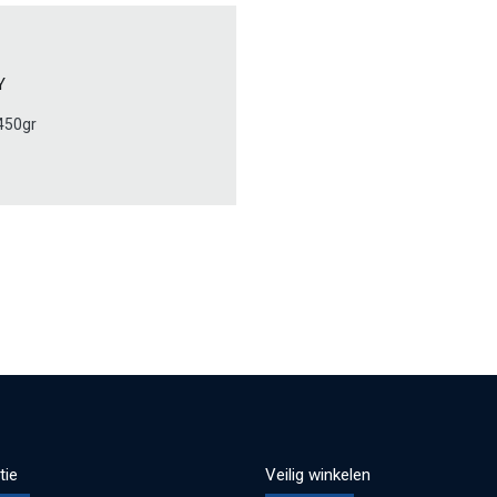
Y
450gr
tie
Veilig winkelen