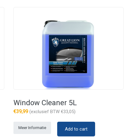
Window Cleaner 5L
€
39,99
(exclusief BTW
€
33,05
)
Meer Informatie
Add to cart