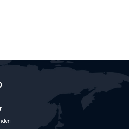
p
r
onden