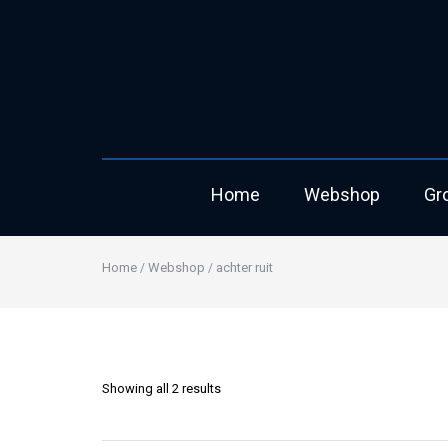
Home
Webshop
Gr
Home
Webshop
achter ruit
/
/
Showing all 2 results