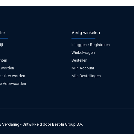
tie
Veilig winkelen
jf
Inloggen / Registreren
Winkelwagen
nten
Bestellen
 worden
Mijn Account
bruiker worden
Mijn Bestellingen
e Voorwaarden
y Verklaring
-
Ontwikkeld door Best4u Group B.V.