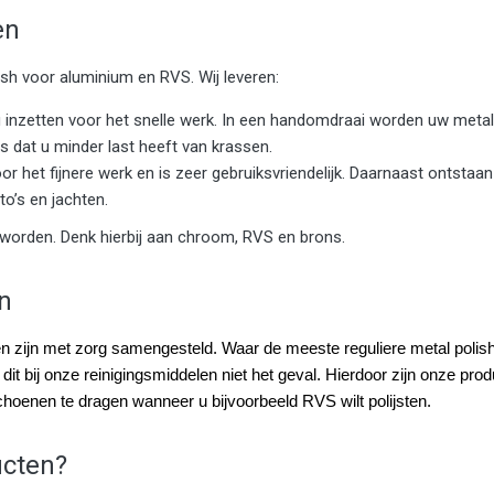
en
ish voor aluminium en RVS. Wij leveren:
t u inzetten voor het snelle werk. In een handomdraai worden uw met
s dat u minder last heeft van krassen.
r het fijnere werk en is zeer gebruiksvriendelijk. Daarnaast ontstaan 
o’s en jachten.
worden. Denk hierbij aan chroom, RVS en brons.
en
n zijn met zorg samengesteld. Waar de meeste reguliere metal polish
it bij onze reinigingsmiddelen niet het geval. Hierdoor zijn onze pro
hoenen te dragen wanneer u bijvoorbeeld RVS wilt polijsten.
ucten?